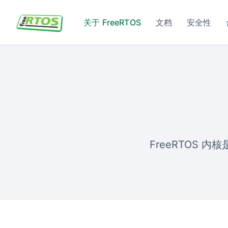
Skip to main content
关于 FreeRTOS
文档
安全性
FreeRTOS 内